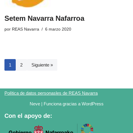
Setem Navarra Nafarroa
por
REAS Navarra
6 marzo 2020
1
2
Siguiente »
Política de datos personasles de REAS Navarra
Neve
| Funciona gracias a
WordPress
Con el apoyo de: